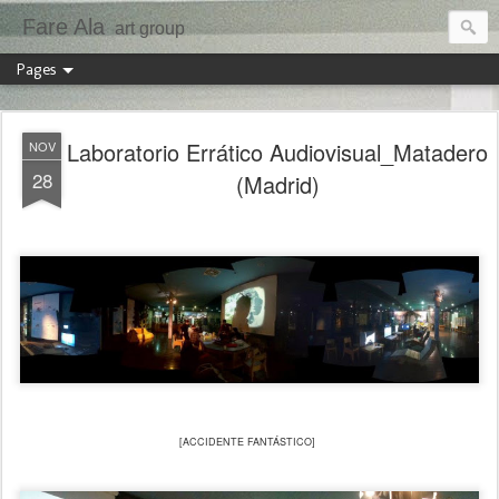
Fare Ala
art group
Pages
Laboratorio Errático Audiovisual_Matadero
NOV
28
(Madrid)
[ACCIDENTE FANTÁSTICO]